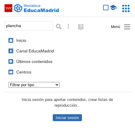
Mediateca de EducaMadrid
Saltar navegación
Servic
Educa
Palabra o frase:
Búsqueda avanzada
Ayuda
(en
ventana
Inicio
nueva)
Canal EducaMadrid
Últimos contenidos
Centros
Tipo de contenido:
Inicia sesión para aportar contenidos, crear listas de
reproducción...
Iniciar sesión