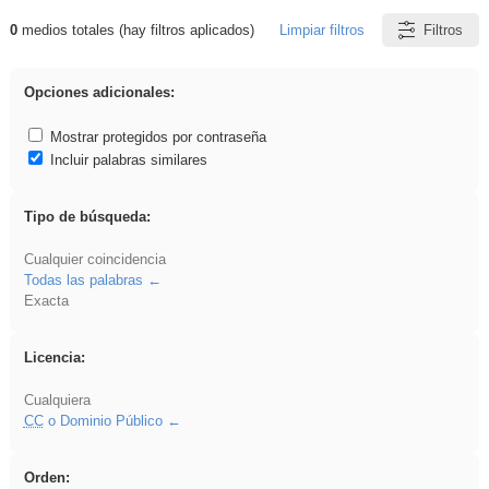
0
medios totales (hay filtros aplicados)
Limpiar filtros
Filtros
Resultados de: plancha
Opciones adicionales:
Mostrar protegidos por contraseña
Incluir palabras similares
Tipo de búsqueda:
Cualquier coincidencia
Todas las palabras
Exacta
Licencia:
Cualquiera
CC
o Dominio Público
Orden: