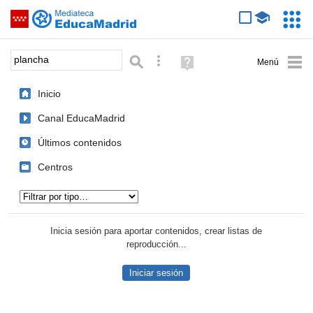
Mediateca de EducaMadrid
Saltar navegación
Servic
Educa
Palabra o frase:
Búsqueda avanzada
Ayuda
(en
ventana
Inicio
nueva)
Canal EducaMadrid
Últimos contenidos
Centros
Tipo de contenido:
Inicia sesión para aportar contenidos, crear listas de
reproducción...
Iniciar sesión