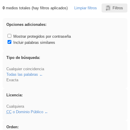
0
medios totales (hay filtros aplicados)
Limpiar filtros
Filtros
Resultados de: plancha
Opciones adicionales:
Mostrar protegidos por contraseña
Incluir palabras similares
Tipo de búsqueda:
Cualquier coincidencia
Todas las palabras
Exacta
Licencia:
Cualquiera
CC
o Dominio Público
Orden: