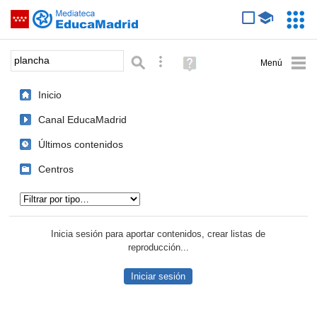
Mediateca de EducaMadrid
Saltar navegación
Servic
Educa
Palabra o frase:
Búsqueda avanzada
Ayuda
(en
ventana
Inicio
nueva)
Canal EducaMadrid
Últimos contenidos
Centros
Tipo de contenido:
Inicia sesión para aportar contenidos, crear listas de
reproducción...
Iniciar sesión