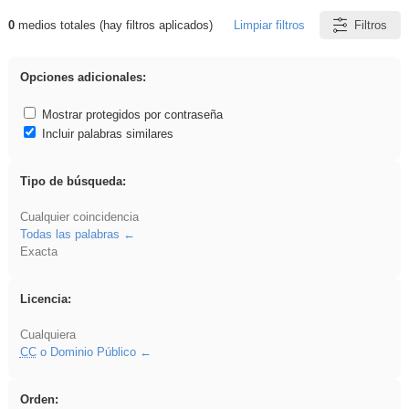
0
medios totales (hay filtros aplicados)
Limpiar filtros
Filtros
Resultados de: plancha
Opciones adicionales:
Mostrar protegidos por contraseña
Incluir palabras similares
Tipo de búsqueda:
Cualquier coincidencia
Todas las palabras
Exacta
Licencia:
Cualquiera
CC
o Dominio Público
Orden: