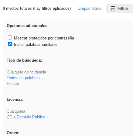
0
medios totales (hay filtros aplicados)
Limpiar filtros
Filtros
Resultados de: plancha
Opciones adicionales:
Mostrar protegidos por contraseña
Incluir palabras similares
Tipo de búsqueda:
Cualquier coincidencia
Todas las palabras
Exacta
Licencia:
Cualquiera
CC
o Dominio Público
Orden: