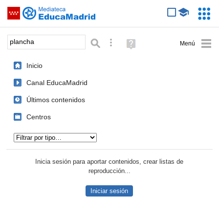
Mediateca de EducaMadrid
Saltar navegación
Servic
Educa
Palabra o frase:
Búsqueda avanzada
Ayuda
(en
ventana
Inicio
nueva)
Canal EducaMadrid
Últimos contenidos
Centros
Tipo de contenido:
Inicia sesión para aportar contenidos, crear listas de
reproducción...
Iniciar sesión