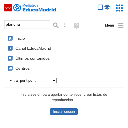
Mediateca de EducaMadrid
Saltar navegación
Servic
Educa
Palabra o frase:
Búsqueda avanzada
Ayuda
(en
ventana
Inicio
nueva)
Canal EducaMadrid
Últimos contenidos
Centros
Tipo de contenido:
Inicia sesión para aportar contenidos, crear listas de
reproducción...
Iniciar sesión