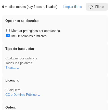
0
medios totales (hay filtros aplicados)
Limpiar filtros
Filtros
Resultados de: plancha
Opciones adicionales:
Mostrar protegidos por contraseña
Incluir palabras similares
Tipo de búsqueda:
Cualquier coincidencia
Todas las palabras
Exacta
Licencia:
Cualquiera
CC
o Dominio Público
Orden: