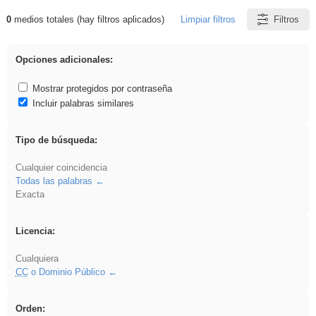
0
medios totales (hay filtros aplicados)
Limpiar filtros
Filtros
Resultados de: plancha
Opciones adicionales:
Mostrar protegidos por contraseña
Incluir palabras similares
Tipo de búsqueda:
Cualquier coincidencia
Todas las palabras
Exacta
Licencia:
Cualquiera
CC
o Dominio Público
Orden: