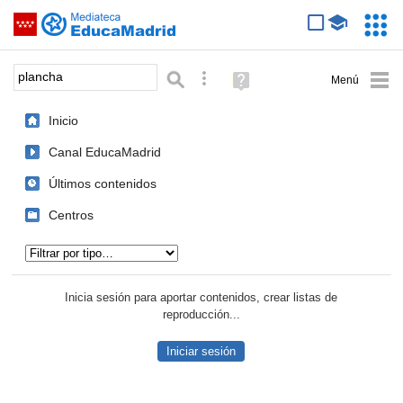
Mediateca de EducaMadrid
Saltar navegación
Servic
Educa
Palabra o frase:
Búsqueda avanzada
Ayuda
(en
ventana
Inicio
nueva)
Canal EducaMadrid
Últimos contenidos
Centros
Tipo de contenido:
Inicia sesión para aportar contenidos, crear listas de
reproducción...
Iniciar sesión