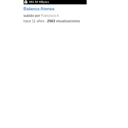
382.50 KBytes
Balanza Atenea
subido por
Francisco A.
-
hace 11 años
-
2563
visualizaciones