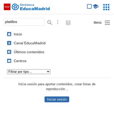
Mediateca de EducaMadrid
Saltar navegación
Servic
Educa
Palabra o frase:
Búsqueda avanzada
Ayuda
(en
ventana
Inicio
nueva)
Canal EducaMadrid
Últimos contenidos
Centros
Tipo de contenido:
Inicia sesión para aportar contenidos, crear listas de
reproducción...
Iniciar sesión