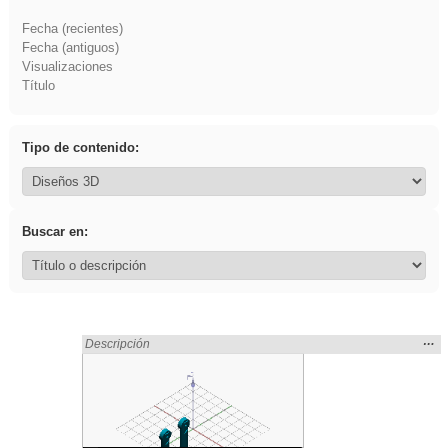
Fecha (recientes)
Fecha (antiguos)
Visualizaciones
Título
Tipo de contenido:
Buscar en:
Mos
…
Encontrado «platillos» en:
Descripción
la
ubic
de l
bús