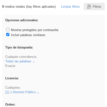
0
medios totales (hay filtros aplicados)
Limpiar filtros
Filtros
Resultados de: platillos
Opciones adicionales:
Mostrar protegidos por contraseña
Incluir palabras similares
Tipo de búsqueda:
Cualquier coincidencia
Todas las palabras
Exacta
Licencia:
Cualquiera
CC
o Dominio Público
Orden: