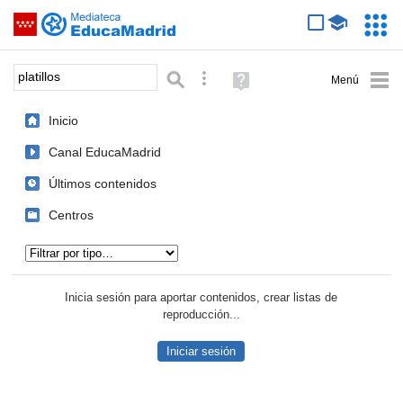
Mediateca de EducaMadrid
Saltar navegación
Servic
Educa
Palabra o frase:
Búsqueda avanzada
Ayuda
(en
ventana
Inicio
nueva)
Canal EducaMadrid
Últimos contenidos
Centros
Tipo de contenido:
Inicia sesión para aportar contenidos, crear listas de
reproducción...
Iniciar sesión