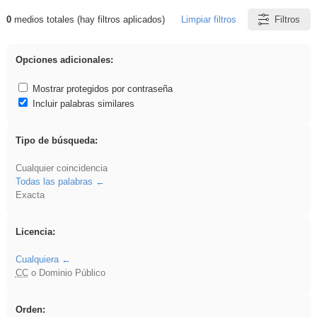
0
medios totales (hay filtros aplicados)
Limpiar filtros
Filtros
Resultados de: platillos
Opciones adicionales:
Mostrar protegidos por contraseña
Incluir palabras similares
Tipo de búsqueda:
Cualquier coincidencia
Todas las palabras
Exacta
Licencia:
Cualquiera
CC
o Dominio Público
Orden: