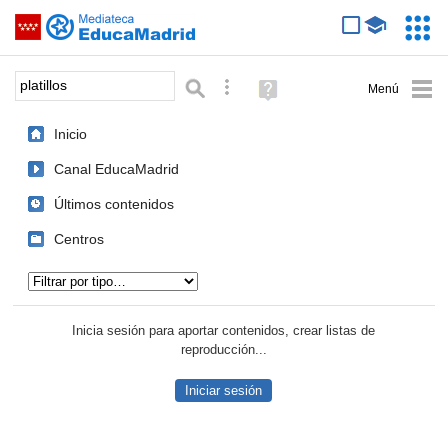
Mediateca de EducaMadrid
Saltar navegación
Servic
Educa
Palabra o frase:
Búsqueda avanzada
Ayuda
(en
ventana
Inicio
nueva)
Canal EducaMadrid
Últimos contenidos
Centros
Tipo de contenido:
Inicia sesión para aportar contenidos, crear listas de
reproducción...
Iniciar sesión