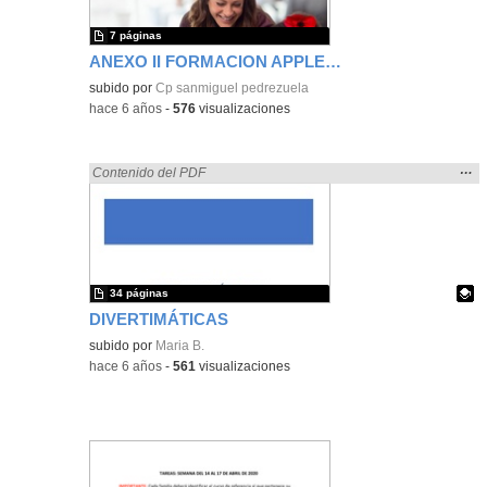
7 páginas
ANEXO II FORMACION APPLE TEACHER
subido por
Cp sanmiguel pedrezuela
-
hace 6 años
-
576
visualizaciones
Mos
…
Encontrado «platillos» en:
Contenido del PDF
la
ubic
de l
bús
34 páginas
DIVERTIMÁTICAS
Contenido educativo.
subido por
Maria B.
-
hace 6 años
-
561
visualizaciones