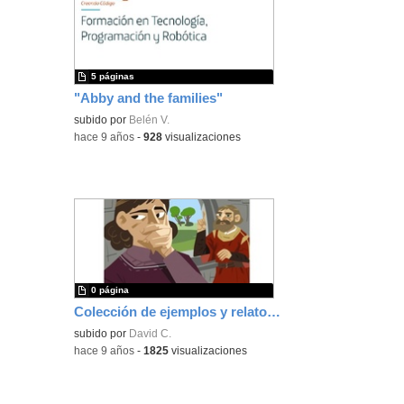
ubic
de l
bús
5 páginas
"Abby and the families"
subido por
Belén V.
-
hace 9 años
-
928
visualizaciones
0 página
Colección de ejemplos y relatos 3º ESO
subido por
David C.
-
hace 9 años
-
1825
visualizaciones