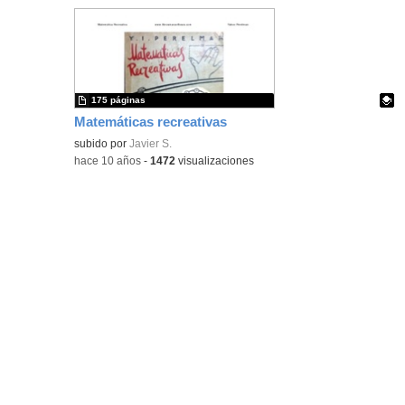
175 páginas
Matemáticas recreativas
Contenido educativo.
subido por
Javier S.
-
hace 10 años
-
1472
visualizaciones