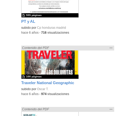
555 páginas
PT y AL
subido por
Cp honduras madrid
-
hace 6 años
-
716
visualizaciones
Mos
…
Encontrado «platillos» en:
Contenido del PDF
la
ubic
de l
bús
100 páginas
Traveler National Geographic
subido por
Oscar T.
-
hace 6 años
-
974
visualizaciones
Mos
…
Encontrado «platillos» en:
Contenido del PDF
la