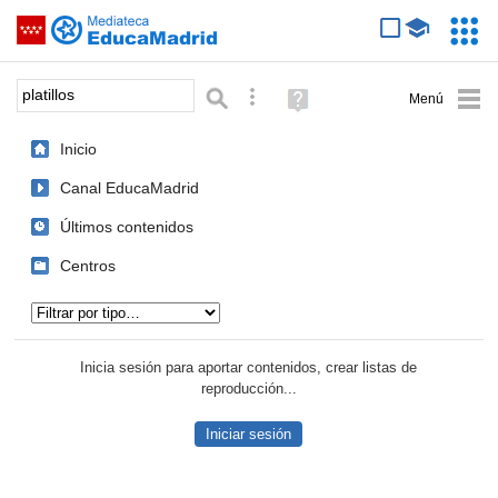
Mediateca de EducaMadrid
Saltar navegación
Servic
Educa
Palabra o frase:
Búsqueda avanzada
Ayuda
(en
ventana
Inicio
nueva)
Canal EducaMadrid
Últimos contenidos
Centros
Tipo de contenido:
Inicia sesión para aportar contenidos, crear listas de
reproducción...
Iniciar sesión