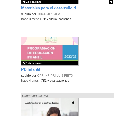
154 páginas
Materiales para el desarrollo de los Sentidos Matemáticos
Contenido educativo.
subido por
Jaime Manuel P.
-
hace 3 meses
-
112
visualizaciones
155 páginas
PD Infantil
subido por
CPR INF-PRI LUIS FEITO
-
hace 4 años
-
782
visualizaciones
Mos
…
Encontrado «platillos» en:
Contenido del PDF
la
ubic
de l
bús