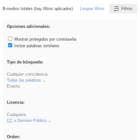
0
medios totales (hay filtros aplicados)
Limpiar filtros
Filtros
Resultados de: platillos
Opciones adicionales:
Mostrar protegidos por contraseña
Incluir palabras similares
Tipo de búsqueda:
Cualquier coincidencia
Todas las palabras
Exacta
Licencia:
Cualquiera
CC
o Dominio Público
Orden: