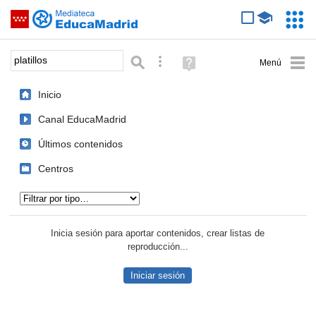
Mediateca de EducaMadrid
Saltar navegación
Servic
Educa
Palabra o frase:
Búsqueda avanzada
Ayuda
(en
ventana
Inicio
nueva)
Canal EducaMadrid
Últimos contenidos
Centros
Tipo de contenido:
Inicia sesión para aportar contenidos, crear listas de
reproducción...
Iniciar sesión