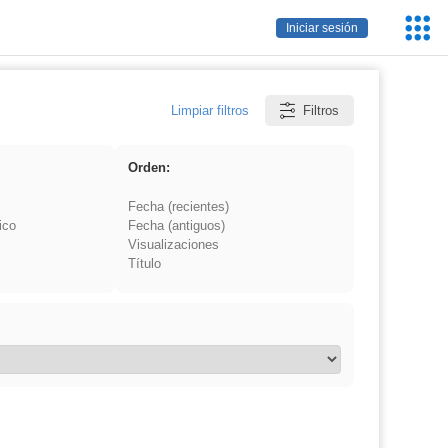
Servic
Iniciar sesión
Educa
Limpiar filtros
Filtros
Orden:
Fecha (recientes)
ico
Fecha (antiguos)
Visualizaciones
Título