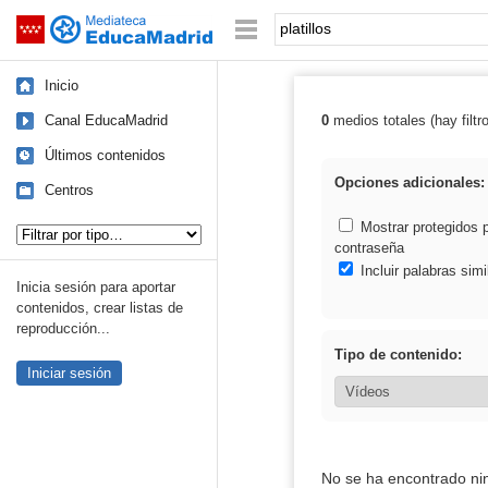
Mediateca de EducaMadrid
Saltar navegación
Palabra o frase:
Inicio
Canal EducaMadrid
0
medios totales (hay filtr
Resultados de: p
Últimos contenidos
Opciones adicionales:
Centros
Tipo de contenido:
Mostrar protegidos 
contraseña
Incluir palabras simi
Inicia sesión para aportar
contenidos, crear listas de
reproducción...
Tipo de contenido:
Iniciar sesión
No se ha encontrado ni