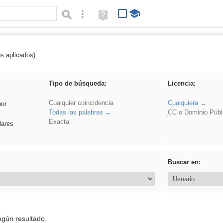
Búsqueda avanzada
Ayuda
(en
ventana
nueva)
os aplicados)
latillos
Tipo de búsqueda:
Licencia:
Cualquier coincidencia
Cualquiera
por
Todas las palabras
CC
o Dominio Públ
Exacta
lares
Buscar en:
ngún resultado.