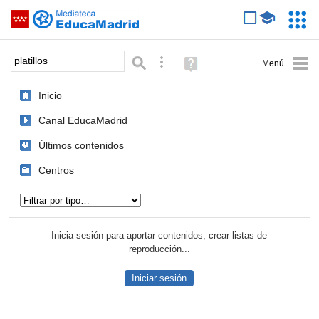
Mediateca de EducaMadrid
Saltar navegación
Servic
Educa
Palabra o frase:
Búsqueda avanzada
Ayuda
(en
ventana
Inicio
nueva)
Canal EducaMadrid
Últimos contenidos
Centros
Tipo de contenido:
Inicia sesión para aportar contenidos, crear listas de
reproducción...
Iniciar sesión