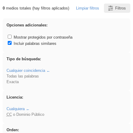
0
medios totales (hay filtros aplicados)
Limpiar filtros
Filtros
Resultados de: platillos
Opciones adicionales:
Mostrar protegidos por contraseña
Incluir palabras similares
Tipo de búsqueda:
Cualquier coincidencia
Todas las palabras
Exacta
Licencia:
Cualquiera
CC
o Dominio Público
Orden: