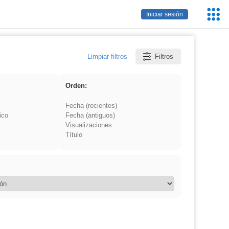
Servic
Iniciar sesión
Educa
Limpiar filtros
Filtros
Orden:
Fecha (recientes)
ico
Fecha (antiguos)
Visualizaciones
Título