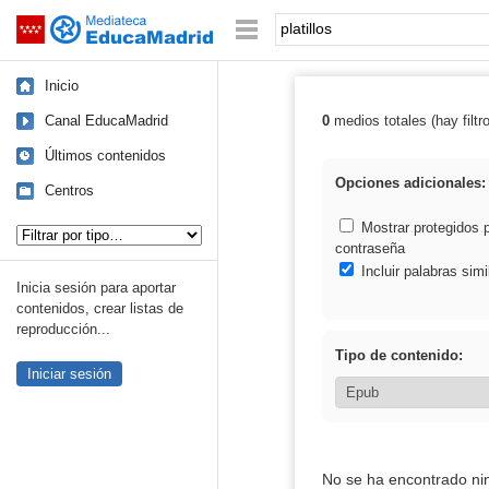
Mediateca de EducaMadrid
Saltar navegación
Palabra o frase:
Inicio
Canal EducaMadrid
0
medios totales (hay filtr
Resultados de: p
Últimos contenidos
Opciones adicionales:
Centros
Tipo de contenido:
Mostrar protegidos 
contraseña
Incluir palabras simi
Inicia sesión para aportar
contenidos, crear listas de
reproducción...
Tipo de contenido:
Iniciar sesión
No se ha encontrado ni