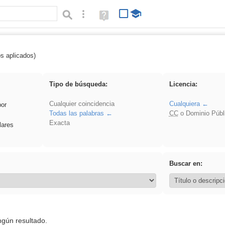
Búsqueda avanzada
Ayuda
(en
ventana
nueva)
os aplicados)
latillos
Tipo de búsqueda:
Licencia:
Cualquier coincidencia
Cualquiera
por
Todas las palabras
CC
o Dominio Públ
Exacta
lares
Buscar en:
ngún resultado.