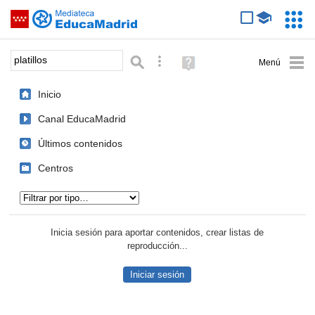
Mediateca de EducaMadrid
Saltar navegación
Servic
Educa
Palabra o frase:
Búsqueda avanzada
Ayuda
(en
ventana
Inicio
nueva)
Canal EducaMadrid
Últimos contenidos
Centros
Tipo de contenido:
Inicia sesión para aportar contenidos, crear listas de
reproducción...
Iniciar sesión