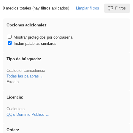
0
medios totales (hay filtros aplicados)
Limpiar filtros
Filtros
Resultados de: platillos
Opciones adicionales:
Mostrar protegidos por contraseña
Incluir palabras similares
Tipo de búsqueda:
Cualquier coincidencia
Todas las palabras
Exacta
Licencia:
Cualquiera
CC
o Dominio Público
Orden: