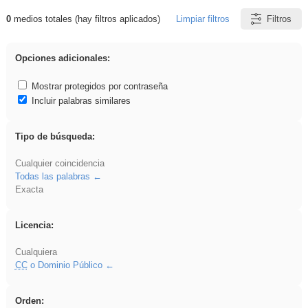
0
medios totales (hay filtros aplicados)
Limpiar filtros
Filtros
Resultados de: platillos
Opciones adicionales:
Mostrar protegidos por contraseña
Incluir palabras similares
Tipo de búsqueda:
Cualquier coincidencia
Todas las palabras
Exacta
Licencia:
Cualquiera
CC
o Dominio Público
Orden: