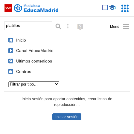
Mediateca de EducaMadrid
Saltar navegación
Servic
Educa
Palabra o frase:
Búsqueda avanzada
Ayuda
(en
ventana
Inicio
nueva)
Canal EducaMadrid
Últimos contenidos
Centros
Tipo de contenido:
Inicia sesión para aportar contenidos, crear listas de
reproducción...
Iniciar sesión