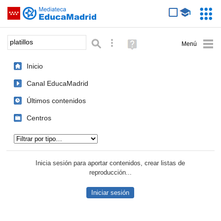
Mediateca de EducaMadrid
Saltar navegación
Servic
Educa
Palabra o frase:
Búsqueda avanzada
Ayuda
(en
ventana
Inicio
nueva)
Canal EducaMadrid
Últimos contenidos
Centros
Tipo de contenido:
Inicia sesión para aportar contenidos, crear listas de
reproducción...
Iniciar sesión