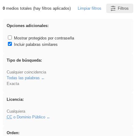
0
medios totales (hay filtros aplicados)
Limpiar filtros
Filtros
Resultados de: platillos
Opciones adicionales:
Mostrar protegidos por contraseña
Incluir palabras similares
Tipo de búsqueda:
Cualquier coincidencia
Todas las palabras
Exacta
Licencia:
Cualquiera
CC
o Dominio Público
Orden: