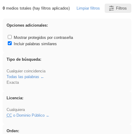
0
medios totales (hay filtros aplicados)
Limpiar filtros
Filtros
Resultados de: platillos
Opciones adicionales:
Mostrar protegidos por contraseña
Incluir palabras similares
Tipo de búsqueda:
Cualquier coincidencia
Todas las palabras
Exacta
Licencia:
Cualquiera
CC
o Dominio Público
Orden: