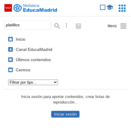
Mediateca de EducaMadrid
Saltar navegación
Servic
Educa
Palabra o frase:
Búsqueda avanzada
Ayuda
(en
ventana
Inicio
nueva)
Canal EducaMadrid
Últimos contenidos
Centros
Tipo de contenido:
Inicia sesión para aportar contenidos, crear listas de
reproducción...
Iniciar sesión