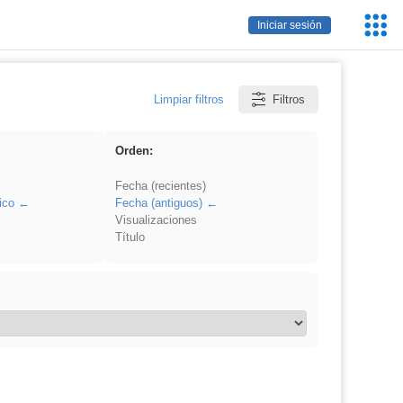
Servic
Iniciar sesión
Educa
Limpiar filtros
Filtros
Orden:
Fecha (recientes)
ico
Fecha (antiguos)
Visualizaciones
Título