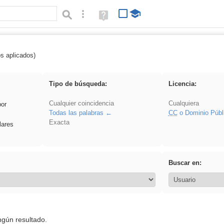
Búsqueda avanzada
Ayuda
(en
ventana
nueva)
os aplicados)
latillos
Tipo de búsqueda:
Licencia:
Cualquier coincidencia
Cualquiera
por
Todas las palabras
CC
o Dominio Públ
Exacta
lares
Buscar en:
ngún resultado.