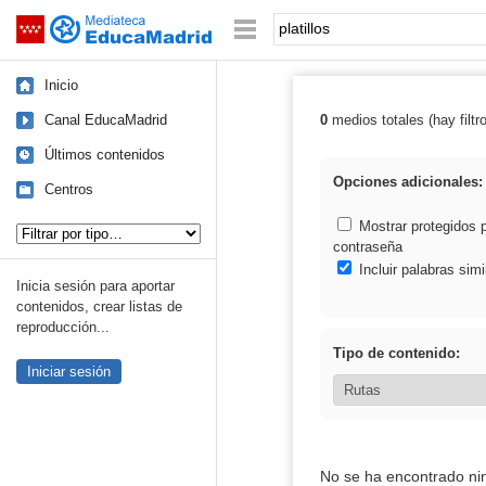
Mediateca de EducaMadrid
Saltar navegación
Palabra o frase:
Inicio
Canal EducaMadrid
0
medios totales (hay filtr
Resultados de: p
Últimos contenidos
Opciones adicionales:
Centros
Tipo de contenido:
Mostrar protegidos 
contraseña
Incluir palabras simi
Inicia sesión para aportar
contenidos, crear listas de
reproducción...
Tipo de contenido:
Iniciar sesión
No se ha encontrado ni