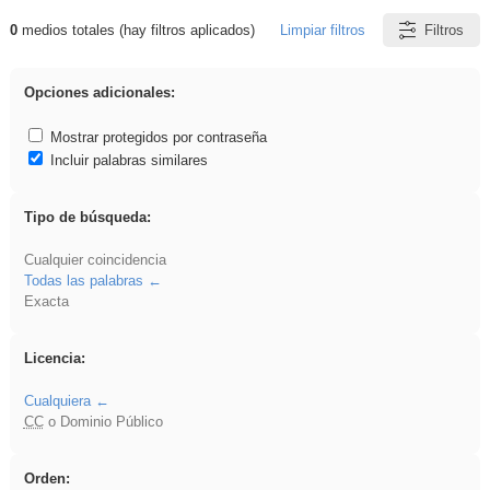
0
medios totales (hay filtros aplicados)
Limpiar filtros
Filtros
Resultados de: platillos
Opciones adicionales:
Mostrar protegidos por contraseña
Incluir palabras similares
Tipo de búsqueda:
Cualquier coincidencia
Todas las palabras
Exacta
Licencia:
Cualquiera
CC
o Dominio Público
Orden: