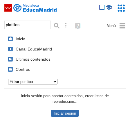
Mediateca de EducaMadrid
Saltar navegación
Servic
Educa
Palabra o frase:
Búsqueda avanzada
Ayuda
(en
ventana
Inicio
nueva)
Canal EducaMadrid
Últimos contenidos
Centros
Tipo de contenido:
Inicia sesión para aportar contenidos, crear listas de
reproducción...
Iniciar sesión