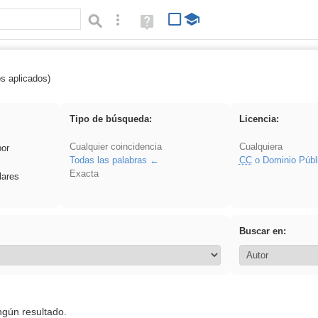
Búsqueda avanzada
Ayuda
(en
ventana
nueva)
os aplicados)
latillos
Tipo de búsqueda:
Licencia:
Cualquier coincidencia
Cualquiera
por
Todas las palabras
CC
o Dominio Públ
Exacta
lares
Buscar en:
ngún resultado.