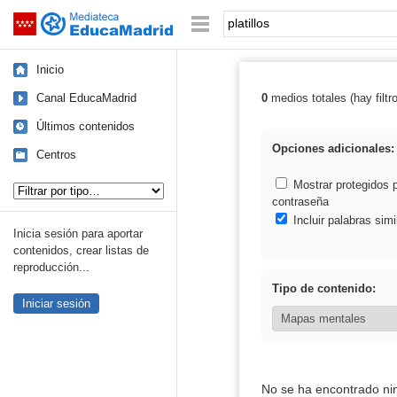
Mediateca de EducaMadrid
Saltar navegación
Palabra o frase:
Inicio
Canal EducaMadrid
0
medios totales (hay filtr
Resultados de: p
Últimos contenidos
Opciones adicionales:
Centros
Tipo de contenido:
Mostrar protegidos 
contraseña
Incluir palabras simi
Inicia sesión para aportar
contenidos, crear listas de
reproducción...
Tipo de contenido:
Iniciar sesión
No se ha encontrado ni