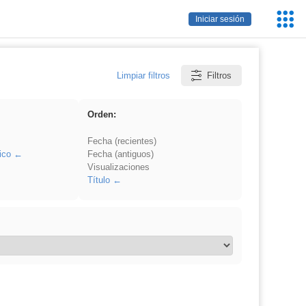
Servic
Iniciar sesión
Educa
Limpiar filtros
Filtros
Orden:
Fecha (recientes)
ico
Fecha (antiguos)
Visualizaciones
Título