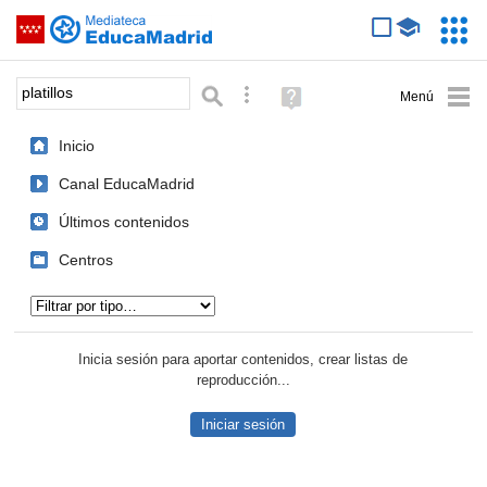
Mediateca de EducaMadrid
Saltar navegación
Servic
Educa
Palabra o frase:
Búsqueda avanzada
Ayuda
(en
ventana
Inicio
nueva)
Canal EducaMadrid
Últimos contenidos
Centros
Tipo de contenido:
Inicia sesión para aportar contenidos, crear listas de
reproducción...
Iniciar sesión