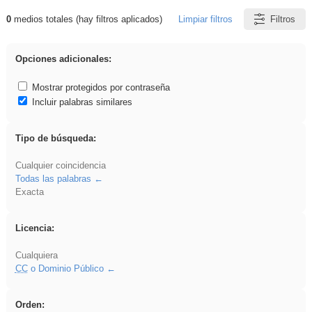
0
medios totales (hay filtros aplicados)
Limpiar filtros
Filtros
Resultados de: platillos
Opciones adicionales:
Mostrar protegidos por contraseña
Incluir palabras similares
Tipo de búsqueda:
Cualquier coincidencia
Todas las palabras
Exacta
Licencia:
Cualquiera
CC
o Dominio Público
Orden: