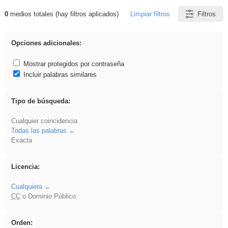
0
medios totales (hay filtros aplicados)
Limpiar filtros
Filtros
Resultados de: platillos
Opciones adicionales:
Mostrar protegidos por contraseña
Incluir palabras similares
Tipo de búsqueda:
Cualquier coincidencia
Todas las palabras
Exacta
Licencia:
Cualquiera
CC
o Dominio Público
Orden: