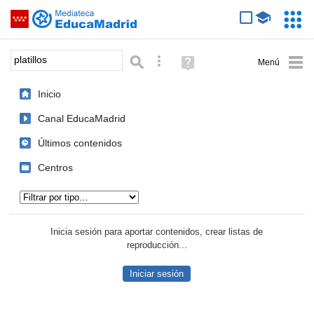
Mediateca de EducaMadrid
Saltar navegación
Servic
Educa
Palabra o frase:
Búsqueda avanzada
Ayuda
(en
ventana
Inicio
nueva)
Canal EducaMadrid
Últimos contenidos
Centros
Tipo de contenido:
Inicia sesión para aportar contenidos, crear listas de
reproducción...
Iniciar sesión