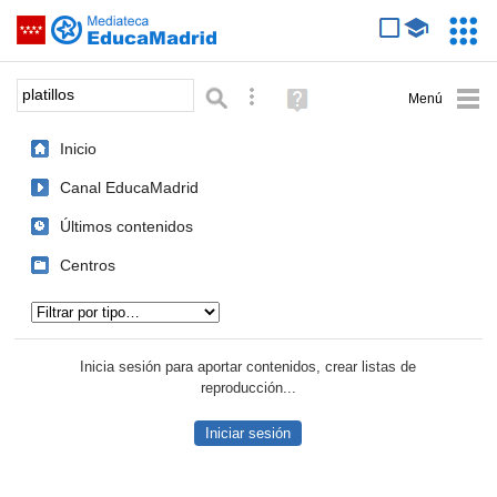
Mediateca de EducaMadrid
Saltar navegación
Servic
Educa
Palabra o frase:
Búsqueda avanzada
Ayuda
(en
ventana
Inicio
nueva)
Canal EducaMadrid
Últimos contenidos
Centros
Tipo de contenido:
Inicia sesión para aportar contenidos, crear listas de
reproducción...
Iniciar sesión