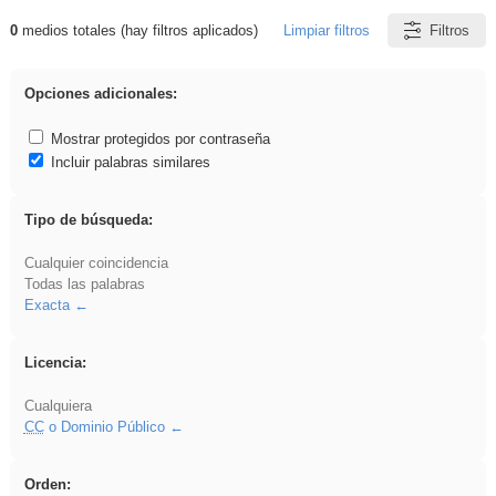
0
medios totales (hay filtros aplicados)
Limpiar filtros
Filtros
Resultados de: platillos
Opciones adicionales:
Mostrar protegidos por contraseña
Incluir palabras similares
Tipo de búsqueda:
Cualquier coincidencia
Todas las palabras
Exacta
Licencia:
Cualquiera
CC
o Dominio Público
Orden: