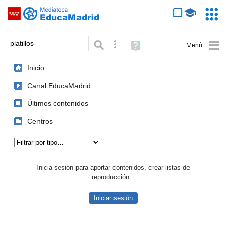
Mediateca de EducaMadrid
Saltar navegación
Servic
Educa
Palabra o frase:
Búsqueda avanzada
Ayuda
(en
ventana
Inicio
nueva)
Canal EducaMadrid
Últimos contenidos
Centros
Tipo de contenido:
Inicia sesión para aportar contenidos, crear listas de
reproducción...
Iniciar sesión