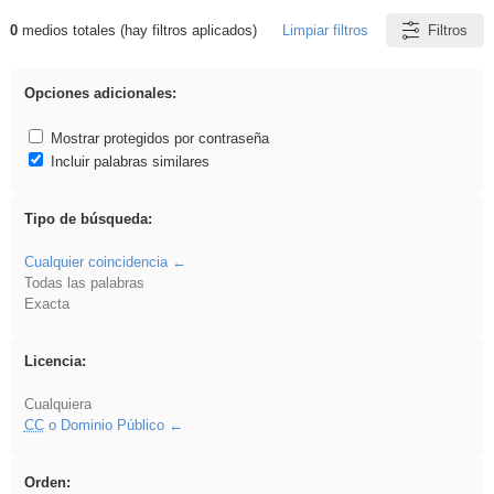
0
medios totales (hay filtros aplicados)
Limpiar filtros
Filtros
Resultados de: platillos
Opciones adicionales:
Mostrar protegidos por contraseña
Incluir palabras similares
Tipo de búsqueda:
Cualquier coincidencia
Todas las palabras
Exacta
Licencia:
Cualquiera
CC
o Dominio Público
Orden: