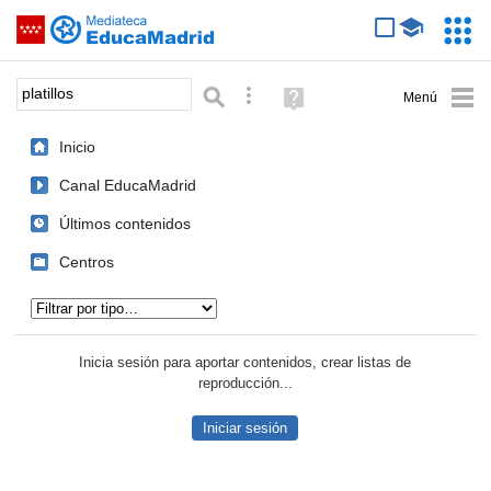
Mediateca de EducaMadrid
Saltar navegación
Servic
Educa
Palabra o frase:
Búsqueda avanzada
Ayuda
(en
ventana
Inicio
nueva)
Canal EducaMadrid
Últimos contenidos
Centros
Tipo de contenido:
Inicia sesión para aportar contenidos, crear listas de
reproducción...
Iniciar sesión