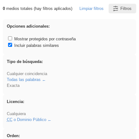
0
medios totales (hay filtros aplicados)
Limpiar filtros
Filtros
Resultados de: platillos
Opciones adicionales:
Mostrar protegidos por contraseña
Incluir palabras similares
Tipo de búsqueda:
Cualquier coincidencia
Todas las palabras
Exacta
Licencia:
Cualquiera
CC
o Dominio Público
Orden: