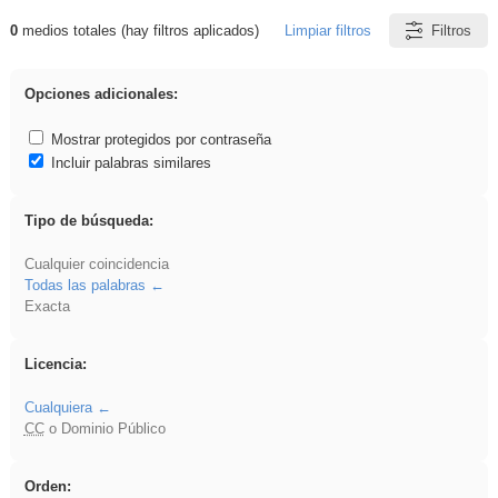
0
medios totales (hay filtros aplicados)
Limpiar filtros
Filtros
Resultados de: platillos
Opciones adicionales:
Mostrar protegidos por contraseña
Incluir palabras similares
Tipo de búsqueda:
Cualquier coincidencia
Todas las palabras
Exacta
Licencia:
Cualquiera
CC
o Dominio Público
Orden: