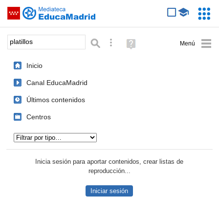
Mediateca de EducaMadrid
Saltar navegación
Servic
Educa
Palabra o frase:
Búsqueda avanzada
Ayuda
(en
ventana
Inicio
nueva)
Canal EducaMadrid
Últimos contenidos
Centros
Tipo de contenido:
Inicia sesión para aportar contenidos, crear listas de
reproducción...
Iniciar sesión