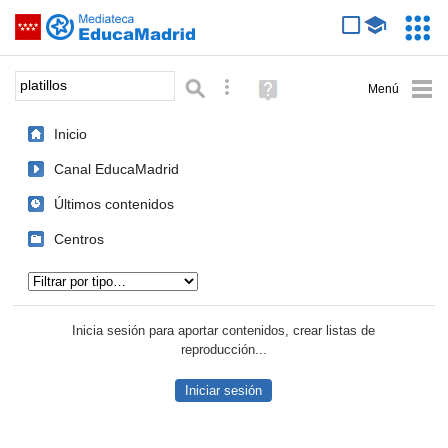
Mediateca de EducaMadrid
Saltar navegación
Servic
Educa
Palabra o frase:
Búsqueda avanzada
Ayuda
(en
ventana
Inicio
nueva)
Canal EducaMadrid
Últimos contenidos
Centros
Tipo de contenido:
Inicia sesión para aportar contenidos, crear listas de
reproducción...
Iniciar sesión