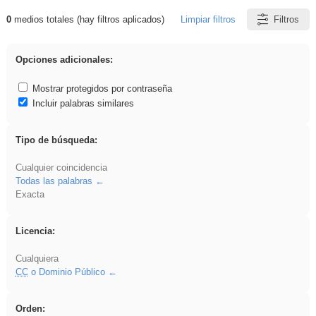
0
medios totales (hay filtros aplicados)
Limpiar filtros
Filtros
Resultados de: platillos
Opciones adicionales:
Mostrar protegidos por contraseña
Incluir palabras similares
Tipo de búsqueda:
Cualquier coincidencia
Todas las palabras
Exacta
Licencia:
Cualquiera
CC
o Dominio Público
Orden: