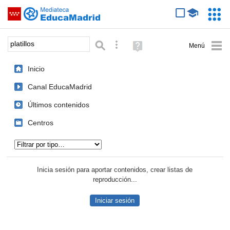
Mediateca de EducaMadrid
Saltar navegación
Servic
Educa
Palabra o frase:
Búsqueda avanzada
Ayuda
(en
ventana
Inicio
nueva)
Canal EducaMadrid
Últimos contenidos
Centros
Tipo de contenido:
Inicia sesión para aportar contenidos, crear listas de
reproducción...
Iniciar sesión