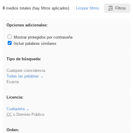
0
medios totales (hay filtros aplicados)
Limpiar filtros
Filtros
Resultados de: platillos
Opciones adicionales:
Mostrar protegidos por contraseña
Incluir palabras similares
Tipo de búsqueda:
Cualquier coincidencia
Todas las palabras
Exacta
Licencia:
Cualquiera
CC
o Dominio Público
Orden: