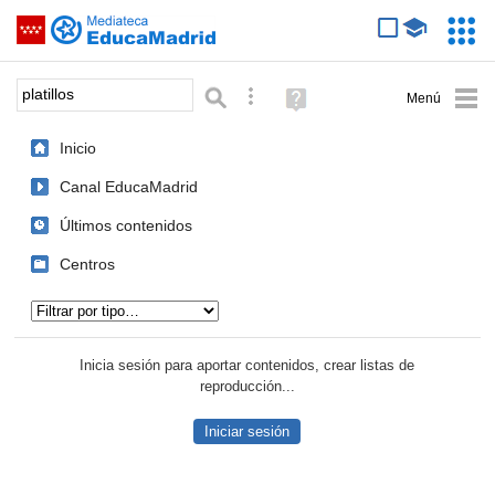
Mediateca de EducaMadrid
Saltar navegación
Servic
Educa
Palabra o frase:
Búsqueda avanzada
Ayuda
(en
ventana
Inicio
nueva)
Canal EducaMadrid
Últimos contenidos
Centros
Tipo de contenido:
Inicia sesión para aportar contenidos, crear listas de
reproducción...
Iniciar sesión