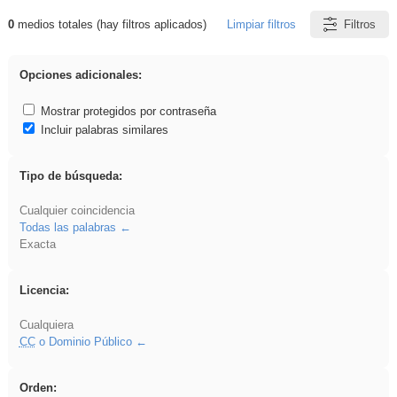
0
medios totales (hay filtros aplicados)
Limpiar filtros
Filtros
Resultados de: platillos
Opciones adicionales:
Mostrar protegidos por contraseña
Incluir palabras similares
Tipo de búsqueda:
Cualquier coincidencia
Todas las palabras
Exacta
Licencia:
Cualquiera
CC
o Dominio Público
Orden: