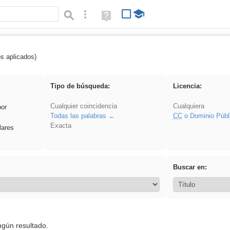
Búsqueda avanzada
Ayuda
(en
ventana
nueva)
os aplicados)
latillos
Tipo de búsqueda:
Licencia:
Cualquier coincidencia
Cualquiera
por
Todas las palabras
CC
o Dominio Públ
Exacta
lares
Buscar en:
ngún resultado.