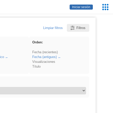
Servic
Iniciar sesión
Educa
Limpiar filtros
Filtros
Orden:
Fecha (recientes)
ico
Fecha (antiguos)
Visualizaciones
Título