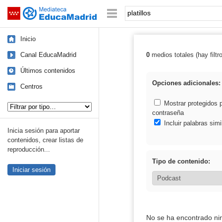
Mediateca de EducaMadrid
Saltar navegación
Palabra o frase:
Inicio
Canal EducaMadrid
0
medios totales (hay filtr
Resultados de: p
Últimos contenidos
Opciones adicionales:
Centros
Tipo de contenido:
Mostrar protegidos 
contraseña
Incluir palabras simi
Inicia sesión para aportar
contenidos, crear listas de
reproducción...
Tipo de contenido:
Iniciar sesión
No se ha encontrado ni