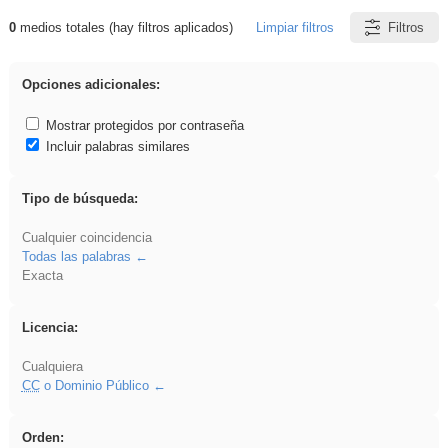
0
medios totales (hay filtros aplicados)
Limpiar filtros
Filtros
Resultados de: platillos
Opciones adicionales:
Mostrar protegidos por contraseña
Incluir palabras similares
Tipo de búsqueda:
Cualquier coincidencia
Todas las palabras
Exacta
Licencia:
Cualquiera
CC
o Dominio Público
Orden: