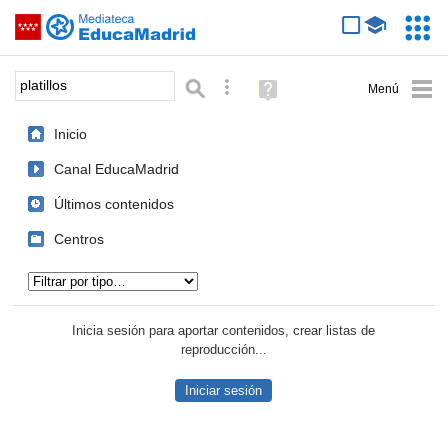
Mediateca de EducaMadrid
Saltar navegación
Servic
Educa
Palabra o frase:
Búsqueda avanzada
Ayuda
(en
ventana
Inicio
nueva)
Canal EducaMadrid
Últimos contenidos
Centros
Tipo de contenido:
Inicia sesión para aportar contenidos, crear listas de
reproducción...
Iniciar sesión