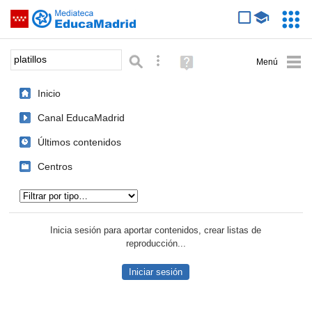
Mediateca de EducaMadrid
Saltar navegación
Servic
Educa
Palabra o frase:
Búsqueda avanzada
Ayuda
(en
ventana
Inicio
nueva)
Canal EducaMadrid
Últimos contenidos
Centros
Tipo de contenido:
Inicia sesión para aportar contenidos, crear listas de
reproducción...
Iniciar sesión