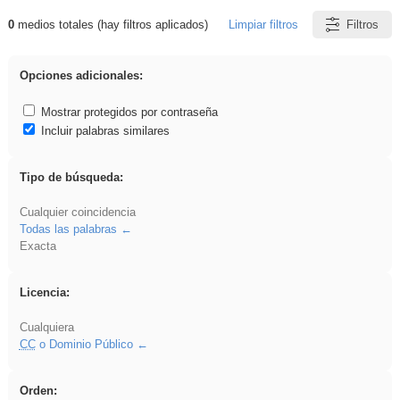
0
medios totales (hay filtros aplicados)
Limpiar filtros
Filtros
Resultados de: platillos
Opciones adicionales:
Mostrar protegidos por contraseña
Incluir palabras similares
Tipo de búsqueda:
Cualquier coincidencia
Todas las palabras
Exacta
Licencia:
Cualquiera
CC
o Dominio Público
Orden: