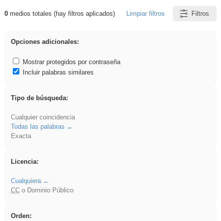
0
medios totales (hay filtros aplicados)
Limpiar filtros
Filtros
Resultados de: platillos
Opciones adicionales:
Mostrar protegidos por contraseña
Incluir palabras similares
Tipo de búsqueda:
Cualquier coincidencia
Todas las palabras
Exacta
Licencia:
Cualquiera
CC
o Dominio Público
Orden: