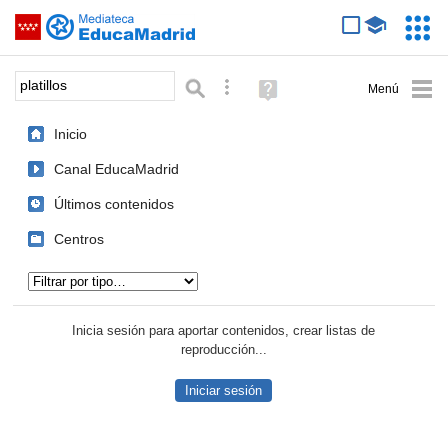
Mediateca de EducaMadrid
Saltar navegación
Servic
Educa
Palabra o frase:
Búsqueda avanzada
Ayuda
(en
ventana
Inicio
nueva)
Canal EducaMadrid
Últimos contenidos
Centros
Tipo de contenido:
Inicia sesión para aportar contenidos, crear listas de
reproducción...
Iniciar sesión