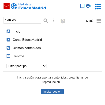
Mediateca de EducaMadrid
Saltar navegación
Servic
Educa
Palabra o frase:
Búsqueda avanzada
Ayuda
(en
ventana
Inicio
nueva)
Canal EducaMadrid
Últimos contenidos
Centros
Tipo de contenido:
Inicia sesión para aportar contenidos, crear listas de
reproducción...
Iniciar sesión