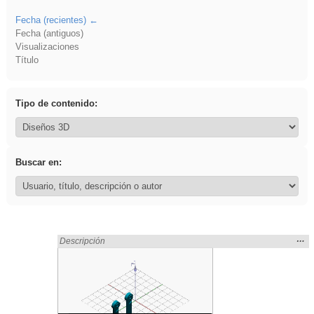
Fecha (recientes)
Fecha (antiguos)
Visualizaciones
Título
Tipo de contenido:
Buscar en:
Mos
…
Encontrado «platillos» en:
Descripción
la
ubic
de l
bús