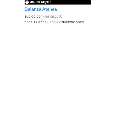
382.50 KBytes
Balanza Atenea
subido por
Francisco A.
-
hace 11 años
-
2559
visualizaciones