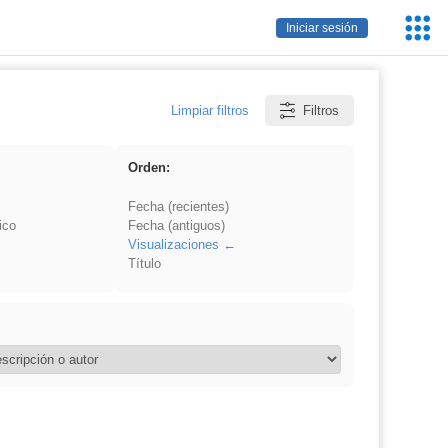
Servic
Iniciar sesión
Educa
Limpiar filtros
Filtros
Orden:
Fecha (recientes)
ico
Fecha (antiguos)
Visualizaciones
Título