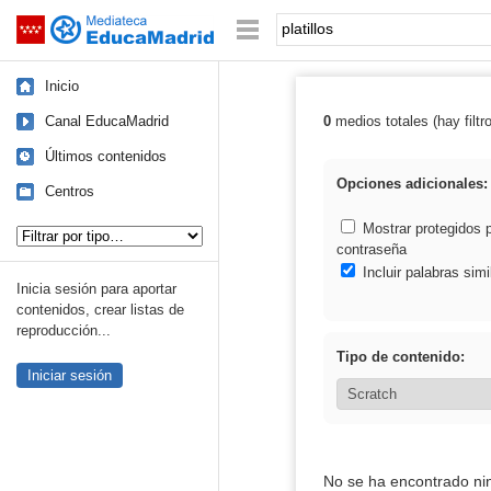
Mediateca de EducaMadrid
Saltar navegación
Palabra o frase:
Inicio
Canal EducaMadrid
0
medios totales (hay filtr
Resultados de: p
Últimos contenidos
Opciones adicionales:
Centros
Tipo de contenido:
Mostrar protegidos 
contraseña
Incluir palabras simi
Inicia sesión para aportar
contenidos, crear listas de
reproducción...
Tipo de contenido:
Iniciar sesión
No se ha encontrado ni