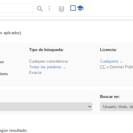
Búsqueda avanzada
Ayuda
(en
ventana
nueva)
os aplicados)
latillos
Tipo de búsqueda:
Licencia:
Cualquier coincidencia
Cualquiera
por
Todas las palabras
CC
o Dominio Públ
Exacta
lares
Buscar en:
ngún resultado.