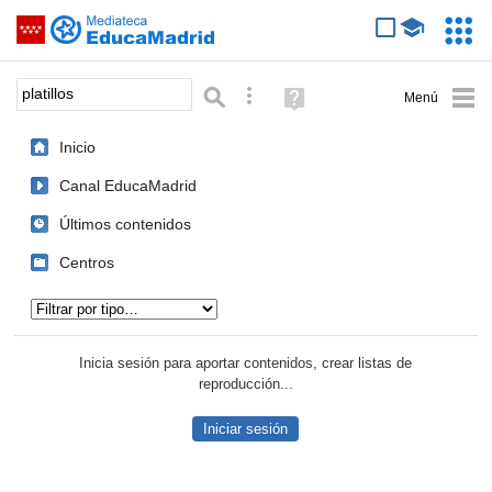
Mediateca de EducaMadrid
Saltar navegación
Servic
Educa
Palabra o frase:
Búsqueda avanzada
Ayuda
(en
ventana
Inicio
nueva)
Canal EducaMadrid
Últimos contenidos
Centros
Tipo de contenido:
Inicia sesión para aportar contenidos, crear listas de
reproducción...
Iniciar sesión