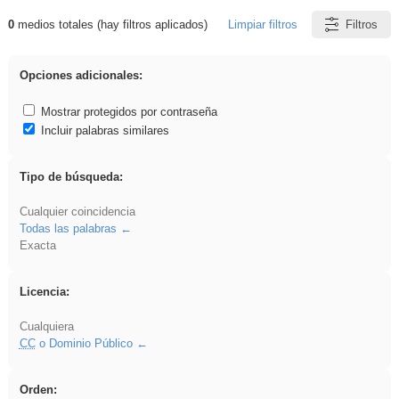
0
medios totales (hay filtros aplicados)
Limpiar filtros
Filtros
Resultados de: platillos
Opciones adicionales:
Mostrar protegidos por contraseña
Incluir palabras similares
Tipo de búsqueda:
Cualquier coincidencia
Todas las palabras
Exacta
Licencia:
Cualquiera
CC
o Dominio Público
Orden: