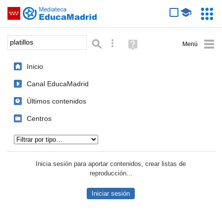
Mediateca de EducaMadrid
Saltar navegación
Servic
Educa
Palabra o frase:
Búsqueda avanzada
Ayuda
(en
ventana
Inicio
nueva)
Canal EducaMadrid
Últimos contenidos
Centros
Tipo de contenido:
Inicia sesión para aportar contenidos, crear listas de
reproducción...
Iniciar sesión