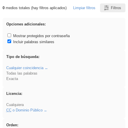
0
medios totales (hay filtros aplicados)
Limpiar filtros
Filtros
Resultados de: platillos
Opciones adicionales:
Mostrar protegidos por contraseña
Incluir palabras similares
Tipo de búsqueda:
Cualquier coincidencia
Todas las palabras
Exacta
Licencia:
Cualquiera
CC
o Dominio Público
Orden: