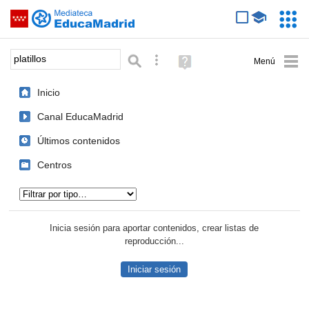
Mediateca de EducaMadrid
Saltar navegación
Servic
Educa
Palabra o frase:
Búsqueda avanzada
Ayuda
(en
ventana
Inicio
nueva)
Canal EducaMadrid
Últimos contenidos
Centros
Tipo de contenido:
Inicia sesión para aportar contenidos, crear listas de
reproducción...
Iniciar sesión