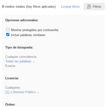
0
medios totales (hay filtros aplicados)
Limpiar filtros
Filtros
Resultados de: platillos
Opciones adicionales:
Mostrar protegidos por contraseña
Incluir palabras similares
Tipo de búsqueda:
Cualquier coincidencia
Todas las palabras
Exacta
Licencia:
Cualquiera
CC
o Dominio Público
Orden: