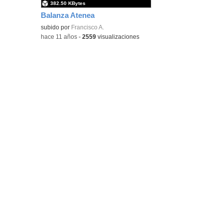
382.50 KBytes
Balanza Atenea
subido por
Francisco A.
-
hace 11 años
-
2559
visualizaciones