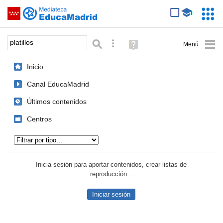
Mediateca de EducaMadrid
Saltar navegación
Servic
Educa
Palabra o frase:
Búsqueda avanzada
Ayuda
(en
ventana
Inicio
nueva)
Canal EducaMadrid
Últimos contenidos
Centros
Tipo de contenido:
Inicia sesión para aportar contenidos, crear listas de
reproducción...
Iniciar sesión