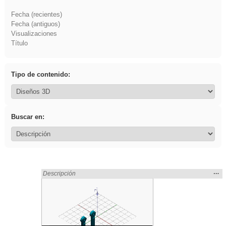
Fecha (recientes)
Fecha (antiguos)
Visualizaciones
Título
Tipo de contenido:
Buscar en:
Mos
…
Encontrado «platillos» en:
Descripción
la
ubic
de l
bús