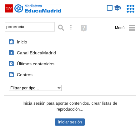
Mediateca de EducaMadrid
Saltar navegación
Servic
Educa
Palabra o frase:
Búsqueda avanzada
Ayuda
(en
ventana
Inicio
nueva)
Canal EducaMadrid
Últimos contenidos
Centros
Tipo de contenido:
Inicia sesión para aportar contenidos, crear listas de
reproducción...
Iniciar sesión