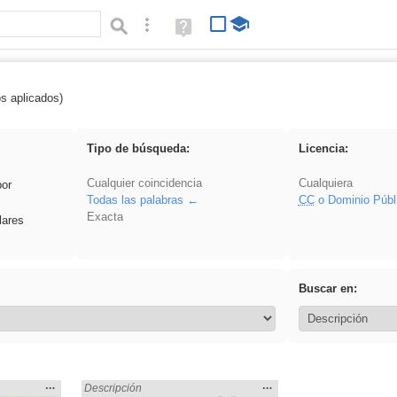
Búsqueda avanzada
Ayuda
(en
ventana
nueva)
os aplicados)
 ponencia
Tipo de búsqueda:
Licencia:
Cualquier coincidencia
Cualquiera
por
Todas las palabras
CC
o Dominio Públ
Exacta
lares
Buscar en:
Mostrar
…
Mostrar
…
:
Encontrado «ponencia» en:
Descripción