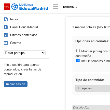
Mediateca de EducaMadrid
Saltar navegación
Palabra o frase:
Inicio
Canal EducaMadrid
2
medios totales (hay filtr
Resultados de:
Últimos contenidos
Opciones adicionales:
Centros
Tipo de contenido:
Mostrar protegidos 
contraseña
Incluir palabras simi
Inicia sesión para aportar
contenidos, crear listas de
reproducción...
Tipo de contenido:
Iniciar sesión
Encontrado «ponencia» en
Descripción