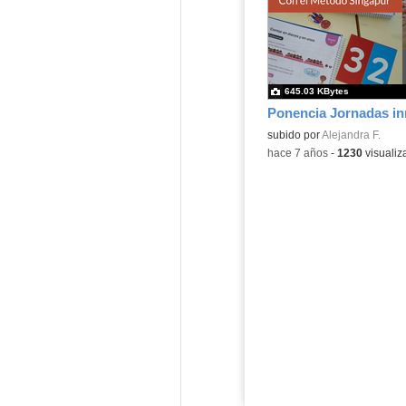
645.03 KBytes
Contenido educativo.
subido por
Alejandra F.
-
hace 7 años
-
1230
visualiz