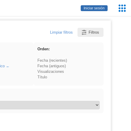
Servic
Iniciar sesión
Educa
Limpiar filtros
Filtros
Orden:
Fecha (recientes)
ico
Fecha (antiguos)
Visualizaciones
Título