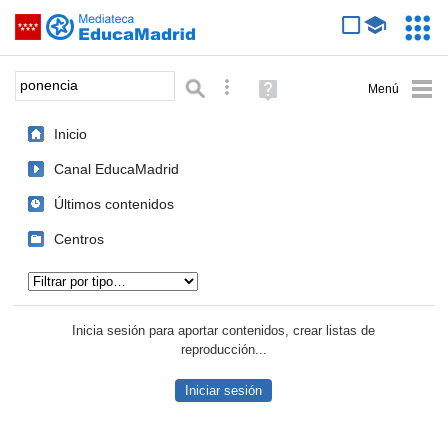
Mediateca de EducaMadrid
Saltar navegación
Servic
Educa
Palabra o frase:
Búsqueda avanzada
Ayuda
(en
ventana
Inicio
nueva)
Canal EducaMadrid
Últimos contenidos
Centros
Tipo de contenido:
Inicia sesión para aportar contenidos, crear listas de
reproducción...
Iniciar sesión