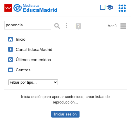
Mediateca de EducaMadrid
Saltar navegación
Servic
Educa
Palabra o frase:
Búsqueda avanzada
Ayuda
(en
ventana
Inicio
nueva)
Canal EducaMadrid
Últimos contenidos
Centros
Tipo de contenido:
Inicia sesión para aportar contenidos, crear listas de
reproducción...
Iniciar sesión