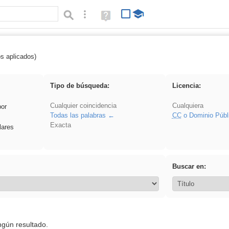
Búsqueda avanzada
Ayuda
(en
ventana
nueva)
os aplicados)
 ponencia
Tipo de búsqueda:
Licencia:
Cualquier coincidencia
Cualquiera
por
Todas las palabras
CC
o Dominio Públ
Exacta
lares
Buscar en:
ngún resultado.