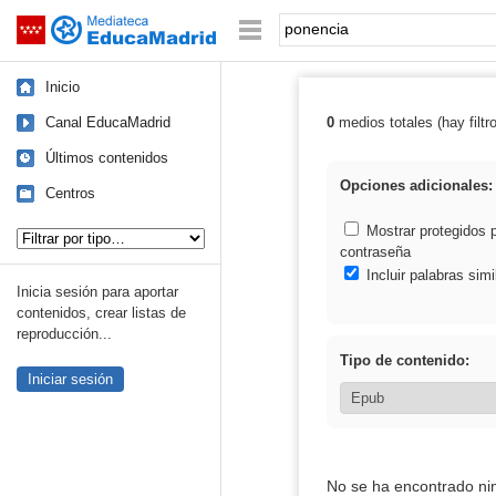
Mediateca de EducaMadrid
Saltar navegación
Palabra o frase:
Inicio
Canal EducaMadrid
0
medios totales (hay filtr
Resultados de:
Últimos contenidos
Opciones adicionales:
Centros
Tipo de contenido:
Mostrar protegidos 
contraseña
Incluir palabras simi
Inicia sesión para aportar
contenidos, crear listas de
reproducción...
Tipo de contenido:
Iniciar sesión
No se ha encontrado ni