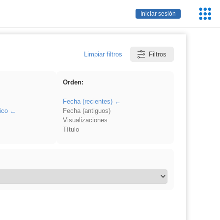
Servic
Iniciar sesión
Educa
Limpiar filtros
Filtros
Orden:
Fecha (recientes)
ico
Fecha (antiguos)
Visualizaciones
Título