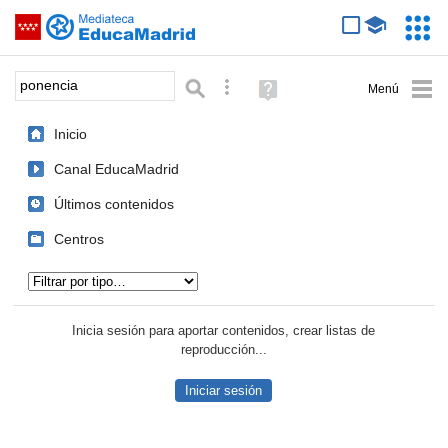
Mediateca de EducaMadrid
Saltar navegación
Servic
Educa
Palabra o frase:
Búsqueda avanzada
Ayuda
(en
ventana
Inicio
nueva)
Canal EducaMadrid
Últimos contenidos
Centros
Tipo de contenido:
Inicia sesión para aportar contenidos, crear listas de
reproducción...
Iniciar sesión