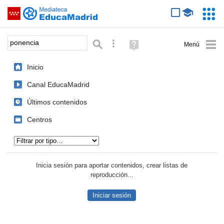
Mediateca de EducaMadrid
Saltar navegación
Servic
Educa
Palabra o frase:
Búsqueda avanzada
Ayuda
(en
ventana
Inicio
nueva)
Canal EducaMadrid
Últimos contenidos
Centros
Tipo de contenido:
Inicia sesión para aportar contenidos, crear listas de
reproducción...
Iniciar sesión