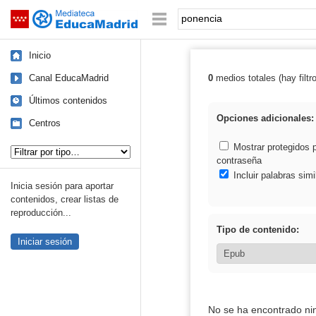
Mediateca de EducaMadrid
Saltar navegación
Palabra o frase:
Inicio
Canal EducaMadrid
0
medios totales (hay filtr
Resultados de:
Últimos contenidos
Opciones adicionales:
Centros
Tipo de contenido:
Mostrar protegidos 
contraseña
Incluir palabras simi
Inicia sesión para aportar
contenidos, crear listas de
reproducción...
Tipo de contenido:
Iniciar sesión
No se ha encontrado ni