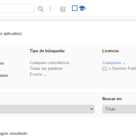
Búsqueda avanzada
Ayuda
(en
ventana
nueva)
os aplicados)
 ponencia
Tipo de búsqueda:
Licencia:
Cualquier coincidencia
Cualquiera
por
Todas las palabras
CC
o Dominio Públ
Exacta
lares
Buscar en:
ngún resultado.