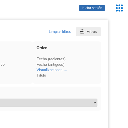
Servic
Iniciar sesión
Educa
Limpiar filtros
Filtros
Orden:
Fecha (recientes)
ico
Fecha (antiguos)
Visualizaciones
Título