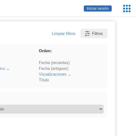
Servic
Iniciar sesión
Educa
Limpiar filtros
Filtros
Orden:
Fecha (recientes)
ico
Fecha (antiguos)
Visualizaciones
Título