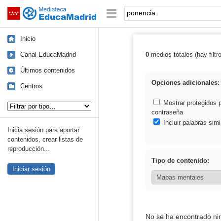
Mediateca de EducaMadrid
Saltar navegación
Palabra o frase:
Inicio
Canal EducaMadrid
0
medios totales (hay filtr
Resultados de:
Últimos contenidos
Opciones adicionales:
Centros
Tipo de contenido:
Mostrar protegidos 
contraseña
Incluir palabras simi
Inicia sesión para aportar
contenidos, crear listas de
reproducción...
Tipo de contenido:
Iniciar sesión
No se ha encontrado ni