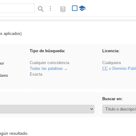
Búsqueda avanzada
Ayuda
(en
ventana
nueva)
os aplicados)
 ponencia
Tipo de búsqueda:
Licencia:
Cualquier coincidencia
Cualquiera
por
Todas las palabras
CC
o Dominio Públ
Exacta
lares
Buscar en:
ngún resultado.