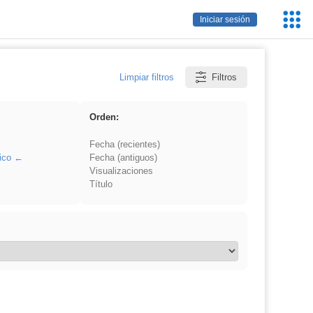
Servic
Iniciar sesión
Educa
Limpiar filtros
Filtros
Orden:
Fecha (recientes)
ico
Fecha (antiguos)
Visualizaciones
Título