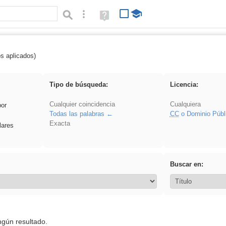
Búsqueda avanzada
Ayuda
(en
ventana
nueva)
os aplicados)
 ponencia
Tipo de búsqueda:
Licencia:
Cualquier coincidencia
Cualquiera
por
Todas las palabras
CC
o Dominio Públ
Exacta
lares
Buscar en:
ngún resultado.