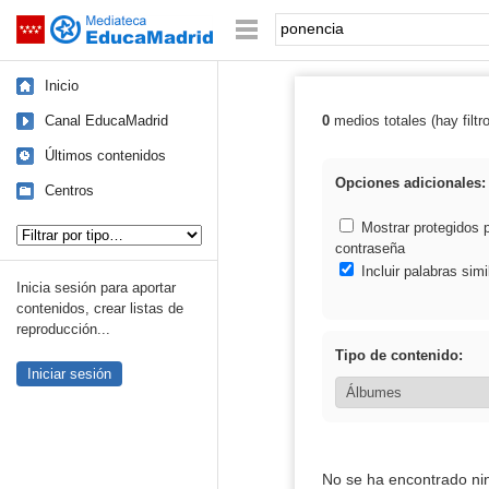
Mediateca de EducaMadrid
Saltar navegación
Palabra o frase:
Inicio
Canal EducaMadrid
0
medios totales (hay filtr
Resultados de:
Últimos contenidos
Opciones adicionales:
Centros
Tipo de contenido:
Mostrar protegidos 
contraseña
Incluir palabras simi
Inicia sesión para aportar
contenidos, crear listas de
reproducción...
Tipo de contenido:
Iniciar sesión
No se ha encontrado ni